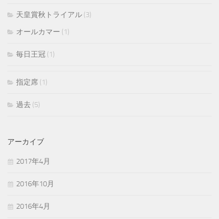
天皇賞秋トライアル
(3)
オールカマー
(1)
毎日王冠
(1)
指定席
(1)
過去
(5)
アーカイブ
2017年4月
2016年10月
2016年4月