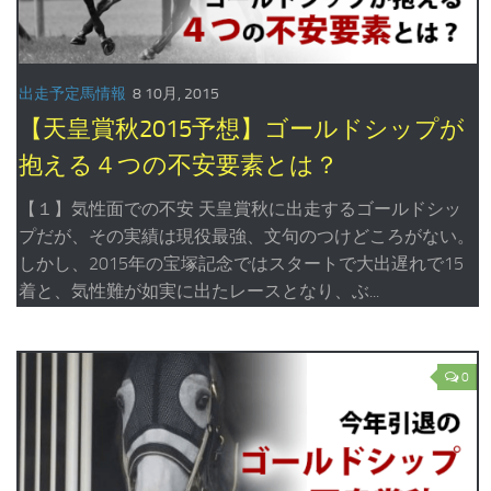
出走予定馬情報
8 10月, 2015
【天皇賞秋2015予想】ゴールドシップが
抱える４つの不安要素とは？
【１】気性面での不安 天皇賞秋に出走するゴールドシッ
プだが、その実績は現役最強、文句のつけどころがない。
しかし、2015年の宝塚記念ではスタートで大出遅れで15
着と、気性難が如実に出たレースとなり、ぶ...
0