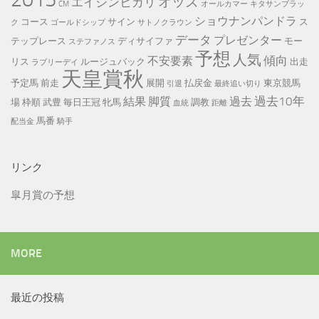
オッズ
エイシンヒカリ
CM
オールカマー
キタサンブラッ
ショウナンパンドラ
コース
サイン
ス
ク
ゴールドシップ
サトノクラウン
データ
プレゼンター
テップレース
ディサイファ
モー
ステファノス
予想
人気
傾向
不安要素
リス
ルージュバック
出走
ラブリーデイ
天皇賞秋
予定馬
前走
展開
払戻金
東京競馬
引退
最終追い切り
過去10年
結果
脚質
過去
場
枠順
武豊
毎日王冠
牝馬
調教
血統
距離
馬番
配当金
騎手
リンク
皐月賞の予想
MORE
最近の投稿