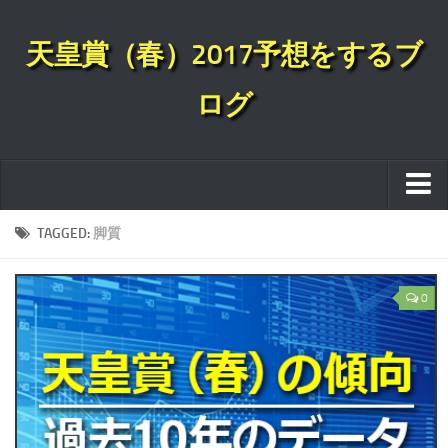
天皇賞（春）2017予想をするブ
ログ
ホーム
TAGGED:
脚質
予想
0
出走予定馬情報
データ
過去の天皇賞