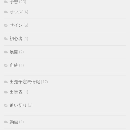
予想
(20)
オッズ
(4)
サイン
(5)
初心者
(1)
展開
(2)
血統
(1)
出走予定馬情報
(17)
出馬表
(1)
追い切り
(3)
動画
(1)