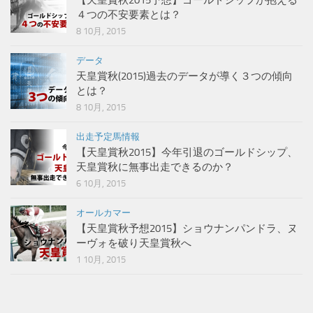
４つの不安要素とは？
8 10月, 2015
データ
天皇賞秋(2015)過去のデータが導く３つの傾向
とは？
8 10月, 2015
出走予定馬情報
【天皇賞秋2015】今年引退のゴールドシップ、
天皇賞秋に無事出走できるのか？
6 10月, 2015
オールカマー
【天皇賞秋予想2015】ショウナンパンドラ、ヌ
ーヴォを破り天皇賞秋へ
1 10月, 2015