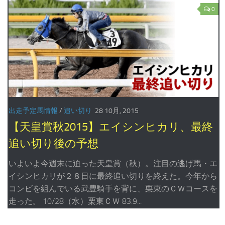
0
出走予定馬情報
/
追い切り
28 10月, 2015
【天皇賞秋2015】エイシンヒカリ、最終
追い切り後の予想
いよいよ今週末に迫った天皇賞（秋）。注目の逃げ馬・エ
イシンヒカリが２８日に最終追い切りを終えた。今年から
コンビを組んでいる武豊騎手を背に、栗東のＣＷコースを
走った。 10/28（水）栗東ＣＷ 83.9...