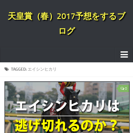
天皇賞（春）2017予想をするブ
ログ
ホーム
TAGGED:
エイシンヒカリ
予想
0
出走予定馬情報
データ
過去の天皇賞