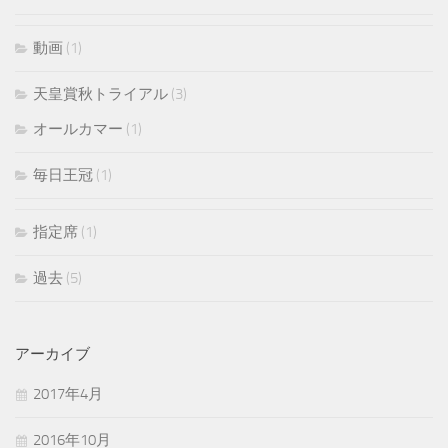
動画
(1)
天皇賞秋トライアル
(3)
オールカマー
(1)
毎日王冠
(1)
指定席
(1)
過去
(5)
アーカイブ
2017年4月
2016年10月