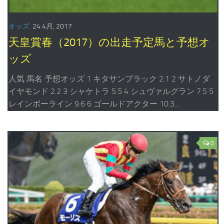
オッズ
24 4月, 2017
天皇賞春（2017）の出走予定馬と予想オ
ッズ
人気 馬名 予想オッズ 1 キタサンブラック 2.1 2 サトノダ
イヤモンド 2.2 3 シャケトラ 5.5 4 シュヴァルグラン 7.5 5
レインボーライン 9.6 6 ゴールドアクター 10.3...
0