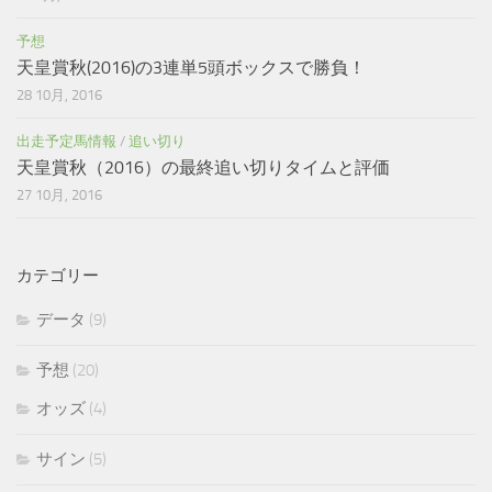
予想
天皇賞秋(2016)の3連単5頭ボックスで勝負！
28 10月, 2016
出走予定馬情報
/
追い切り
天皇賞秋（2016）の最終追い切りタイムと評価
27 10月, 2016
カテゴリー
データ
(9)
予想
(20)
オッズ
(4)
サイン
(5)