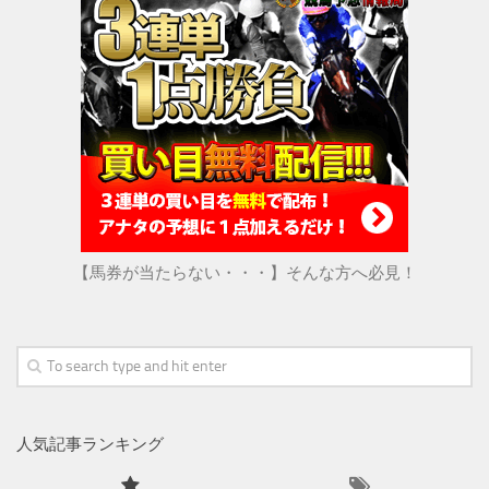
【馬券が当たらない・・・】そんな方へ必見！
人気記事ランキング