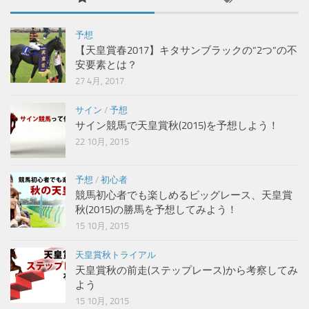
予想
【天皇賞春2017】キタサンブラックの”2つ”の不
安要素とは？
27 4月, 2017
サイン
/
予想
サイン競馬で天皇賞秋(2015)を予想しよう！
22 10月, 2015
予想
/
初心者
競馬初心者でも楽しめるビッグレース、天皇賞
秋(2015)の勝馬を予想してみよう！
15 10月, 2015
天皇賞秋トライアル
天皇賞秋の前走(ステップレース)から考察してみ
よう
15 10月, 2015