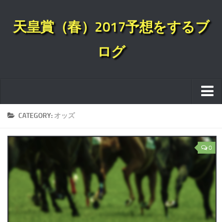
天皇賞（春）2017予想をするブ
ログ
ホーム
CATEGORY:
オッズ
予想
0
出走予定馬情報
データ
過去の天皇賞