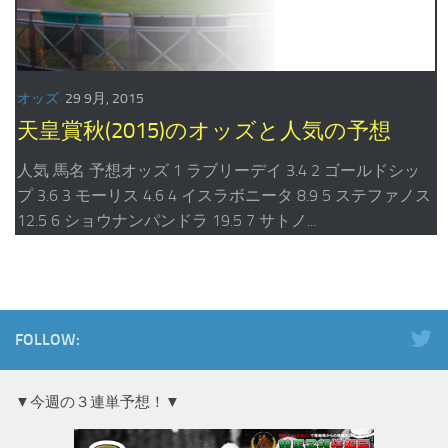
オッズ
29 9月, 2015
天皇賞秋(2015)のオッズと人気の予想
人気 馬名 予想オッズ 1 ラブリーデイ 3.4 2 ゴールドシッ
プ 3.6 3 モーリス 4.6 4 イスラボニータ 8.9 5 ステファノス
12.5 6 ショウナンパンドラ 19.5 7 サトノ...
FOLLOW:
▼今週の３連単予想！▼