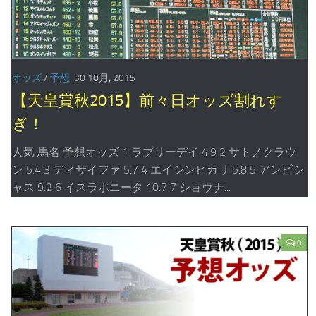
オッズ
/
予想
30 10月, 2015
【天皇賞秋2015】前々日オッズ割れす
ぎ！
人気 馬名 予想オッズ 1 ラブリーデイ 4.9 2 サトノクラウ
ン 5.4 3 ディサイファ 5.7 4 エイシンヒカリ 5.8 5 アンビシ
ャス 9.2 6 イスラボニータ 10.7 7 ショウナ...
0