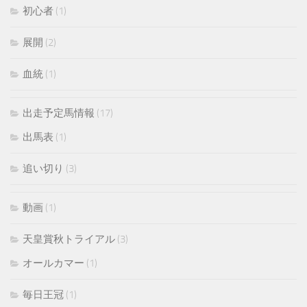
初心者
(1)
展開
(2)
血統
(1)
出走予定馬情報
(17)
出馬表
(1)
追い切り
(3)
動画
(1)
天皇賞秋トライアル
(3)
オールカマー
(1)
毎日王冠
(1)