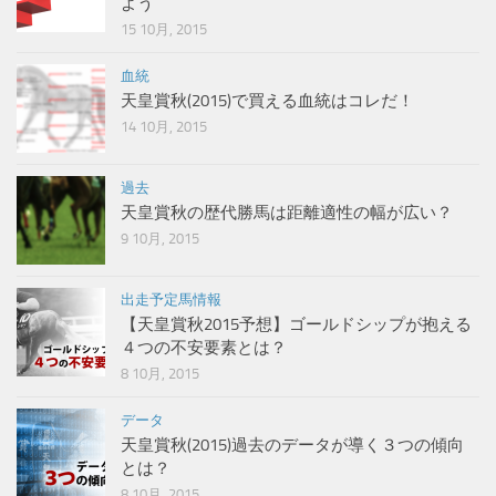
よう
15 10月, 2015
血統
天皇賞秋(2015)で買える血統はコレだ！
14 10月, 2015
過去
天皇賞秋の歴代勝馬は距離適性の幅が広い？
9 10月, 2015
出走予定馬情報
【天皇賞秋2015予想】ゴールドシップが抱える
４つの不安要素とは？
8 10月, 2015
データ
天皇賞秋(2015)過去のデータが導く３つの傾向
とは？
8 10月, 2015