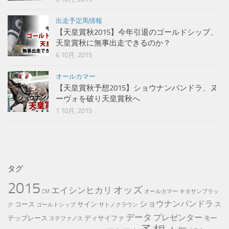
出走予定馬情報
【天皇賞秋2015】今年引退のゴールドシップ、
天皇賞秋に無事出走できるのか？
6 10月, 2015
オールカマー
【天皇賞秋予想2015】ショウナンパンドラ、ヌ
ーヴォを破り天皇賞秋へ
1 10月, 2015
タグ
2015
オッズ
エイシンヒカリ
CM
オールカマー
キタサンブラッ
ショウナンパンドラ
コース
サイン
ス
ク
ゴールドシップ
サトノクラウン
データ
プレゼンター
テップレース
ディサイファ
モー
ステファノス