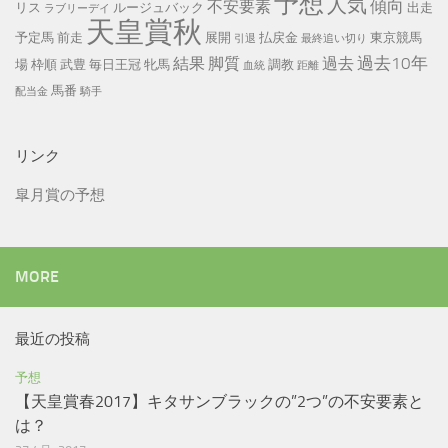
予想
人気
傾向
不安要素
リス
ルージュバック
出走
ラブリーデイ
天皇賞秋
予定馬
前走
展開
払戻金
東京競馬
引退
最終追い切り
過去10年
結果
脚質
過去
場
枠順
武豊
毎日王冠
牝馬
調教
血統
距離
馬番
配当金
騎手
リンク
皐月賞の予想
MORE
最近の投稿
予想
【天皇賞春2017】キタサンブラックの”2つ”の不安要素と
は？