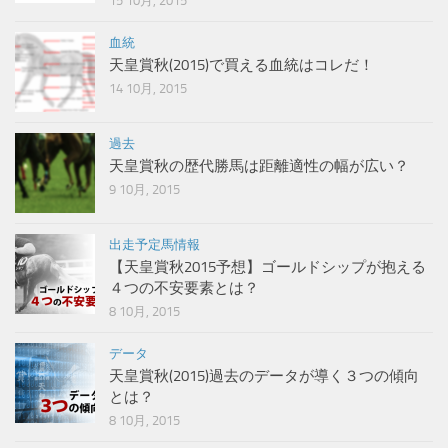
15 10月, 2015
血統
天皇賞秋(2015)で買える血統はコレだ！
14 10月, 2015
過去
天皇賞秋の歴代勝馬は距離適性の幅が広い？
9 10月, 2015
出走予定馬情報
【天皇賞秋2015予想】ゴールドシップが抱える
４つの不安要素とは？
8 10月, 2015
データ
天皇賞秋(2015)過去のデータが導く３つの傾向
とは？
8 10月, 2015