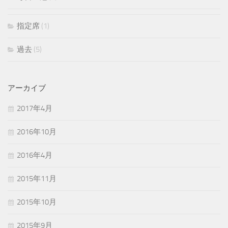
指定席
(1)
過去
(5)
アーカイブ
2017年4月
2016年10月
2016年4月
2015年11月
2015年10月
2015年9月