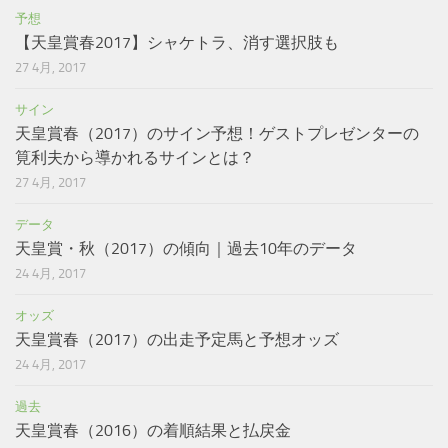
予想
【天皇賞春2017】シャケトラ、消す選択肢も
27 4月, 2017
サイン
天皇賞春（2017）のサイン予想！ゲストプレゼンターの
筧利夫から導かれるサインとは？
27 4月, 2017
データ
天皇賞・秋（2017）の傾向｜過去10年のデータ
24 4月, 2017
オッズ
天皇賞春（2017）の出走予定馬と予想オッズ
24 4月, 2017
過去
天皇賞春（2016）の着順結果と払戻金