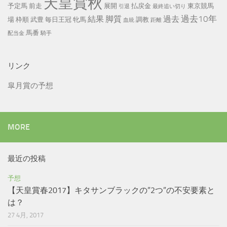
天皇賞秋
予定馬
前走
展開
払戻金
東京競馬
引退
最終追い切り
過去10年
結果
脚質
過去
場
枠順
武豊
毎日王冠
牝馬
調教
血統
距離
馬番
配当金
騎手
リンク
皐月賞の予想
MORE
最近の投稿
予想
【天皇賞春2017】キタサンブラックの”2つ”の不安要素と
は？
27 4月, 2017