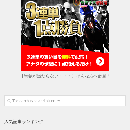
【馬券が当たらない・・・】そんな方へ必見！
人気記事ランキング